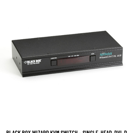
BLACK BOX WIZARD KVM SWITCH - SINGLE-HEAD, DVI-D