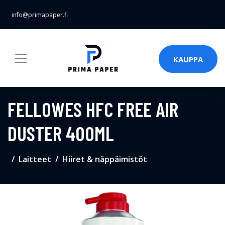
info@primapaper.fi
KAUPPA
FELLOWES HFC FREE AIR
DUSTER 400ML
Laitteet
Hiiret & näppäimistöt