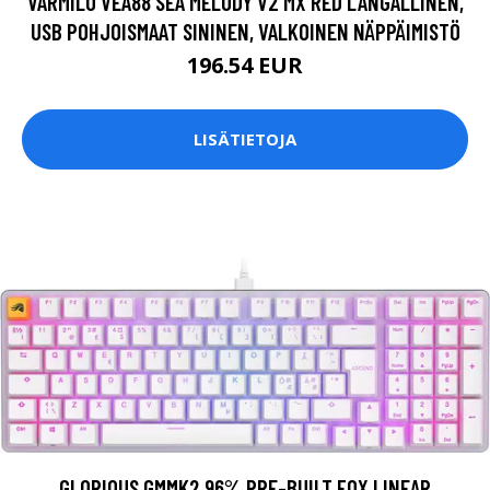
VARMILO VEA88 SEA MELODY V2 MX RED LANGALLINEN,
USB POHJOISMAAT SININEN, VALKOINEN NÄPPÄIMISTÖ
196.54 EUR
LISÄTIETOJA
GLORIOUS GMMK2 96% PRE-BUILT FOX LINEAR