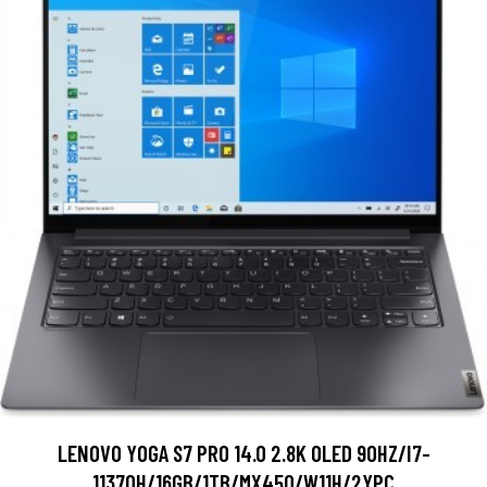
LENOVO YOGA S7 PRO 14.0 2.8K OLED 90HZ/I7-
11370H/16GB/1TB/MX450/W11H/2YPC