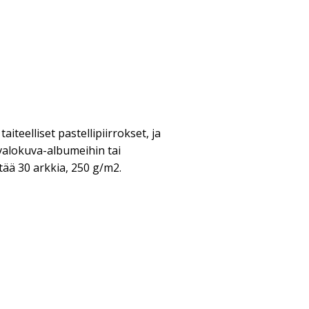
aiteelliset pastellipiirrokset, ja
valokuva-albumeihin tai
tää 30 arkkia, 250 g/m2.