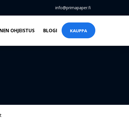
info@primapaper.fi
NEN OHJEISTUS
BLOGI
KAUPPA
t