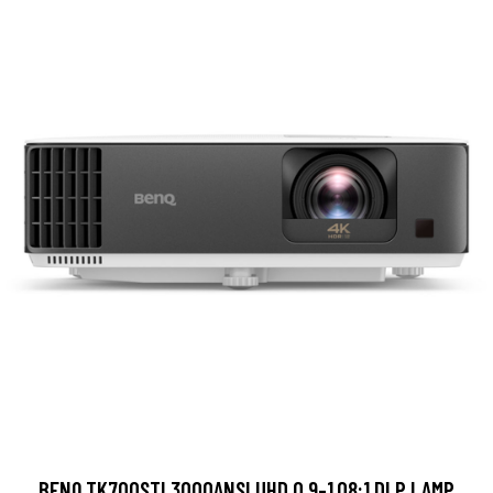
BENQ TK700STI 3000ANSI UHD 0.9-1.08:1 DLP LAMP