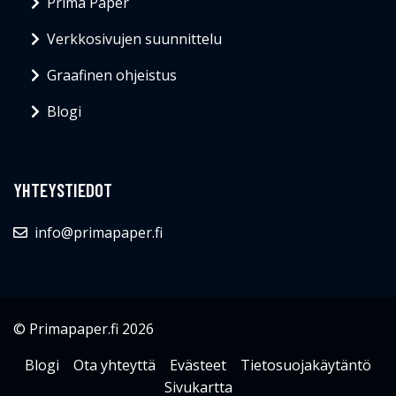
Prima Paper
Verkkosivujen suunnittelu
Graafinen ohjeistus
Blogi
YHTEYSTIEDOT
info@primapaper.fi
© Primapaper.fi 2026
Blogi
Ota yhteyttä
Evästeet
Tietosuojakäytäntö
Sivukartta