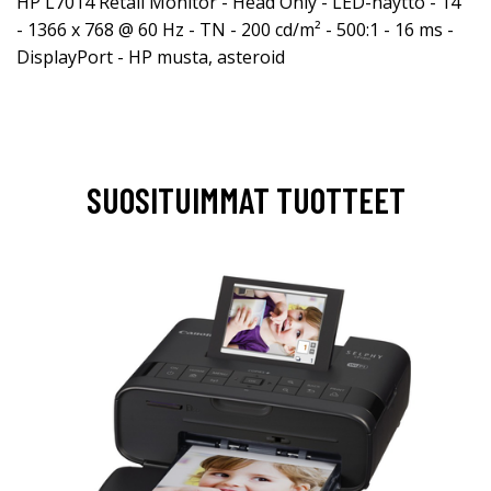
HP L7014 Retail Monitor - Head Only - LED-näyttö - 14"
- 1366 x 768 @ 60 Hz - TN - 200 cd/m² - 500:1 - 16 ms -
DisplayPort - HP musta, asteroid
SUOSITUIMMAT TUOTTEET