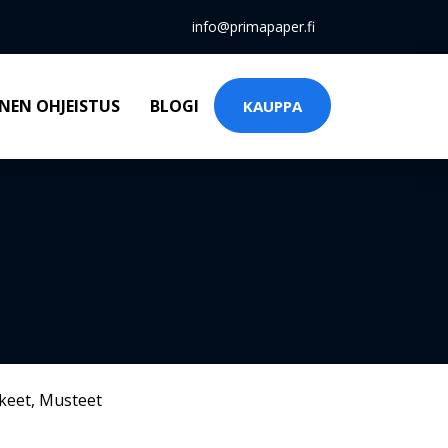
info@primapaper.fi
NEN OHJEISTUS
BLOGI
KAUPPA
keet
,
Musteet