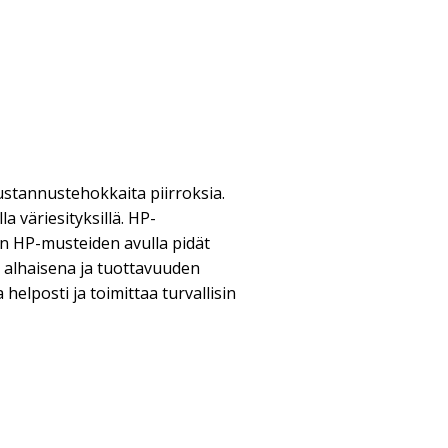
kustannustehokkaita piirroksia.
a väriesityksillä. HP-
en HP-musteiden avulla pidät
 alhaisena ja tuottavuuden
 helposti ja toimittaa turvallisin