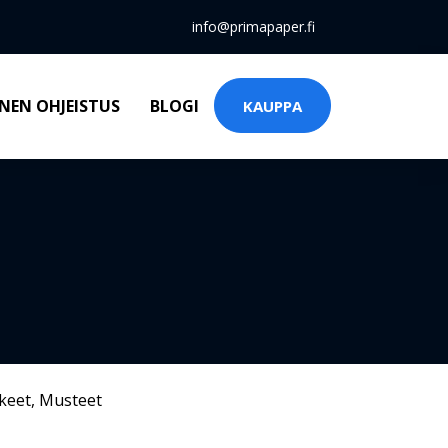
info@primapaper.fi
NEN OHJEISTUS
BLOGI
KAUPPA
keet
,
Musteet