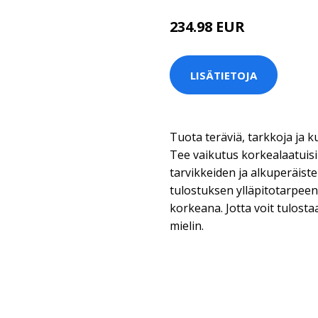
234.98 EUR
LISÄTIETOJA
Tuota teräviä, tarkkoja ja 
Tee vaikutus korkealaatuisill
tarvikkeiden ja alkuperäist
tulostuksen ylläpitotarpeen
korkeana. Jotta voit tulostaa
mielin.