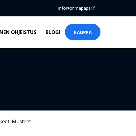
info@primapaper.fi
NEN OHJEISTUS
BLOGI
KAUPPA
keet
,
Musteet