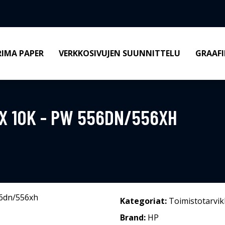
RIMA PAPER
VERKKOSIVUJEN SUUNNITTELU
GRAAFI
X 10K - PW 556DN/556XH
Kategoriat:
Toimistotarvik
Brand:
HP