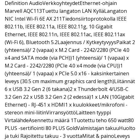
Definition AudioVerkkoyhteydetEthernet-ohjain
Marvell AQC113Tuettu langaton LAN KylläLangaton
NIC Intel Wi-Fi 6E AX 211Tiedonsiirtoprotokolla IEEE
802.11b, IEEE 802.11a, IEEE 802.11g, 10 Gigabit
Ethernet, IEEE 802.11n, IEEE 802.11ac, IEEE 802.11ax
(Wi-Fi 6), Bluetooth 5.2Laajennus / KytkeytyvyysPaikat 2
(yhteensä)/ 2 (vapaa) x M.2 Card - 2242/2280 (PCIe 4.0
x4 and SATA mode (via PCH))1 (yhteensä)/ 1 (vapaa) x
M.2 Card - 2242/2280 (PCIe 4.0 x4 mode (via CPU))1
(yhteensä)/ 1 (vapaa) x PCIe 5.0 x16 - kaksinkertainen
leveys (30.5 cm maximum graphics card length)Liitännät
6 x USB 3.2 Gen 2 (6 takana)2 x Thunderbolt 4/USB-C
3.2 Gen 22 x USB 3.2 Gen 2 (2 edessä)1 x LAN (10Gigabit
Ethernet) - RJ-451 x HDMI1 x kuulokkeet/mikrofoni -
stereon mini-liitinVirransyöttöLaitteen tyyppi
VirtalähdeAsennettu määrä 1Tuotettu teho 650 watt80
PLUS -sertifiointi 80 PLUS GoldValmistajan takuuHuolto
ja tuki Rajoitettu takuu - 3 vuottaMitat & painoLeveys