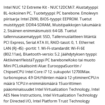
Intel NUC 12 Extreme Kit - NUC12DCMi7. Alustatyyppi:
8L-kokoinen PC, Tuotetyyppi: PC barebone. Emolevyn
piirisarja: Intel Z690, BIOS-tyyppi: EEPROM. Tuetut
muistityypit: DDR4-SDRAM, Muistipaikkojen lukumäärä:
2, Sisäinen enimmäismuisti: 64 GB. Tuetut
tallennusasematyypit: SSD, Tallennuslaitteen liitäntä:
PCI Express, Serial ATA III, RAID-tasot: 0, 1. Ethernet
LAN (RJ-45) -portit: 1. Wi-Fi-standardit: Wi-Fi 6E
(802.11ax), Bluetooth-versio: 5.2. Jäähdytyksen tyyppi:
AktiivinenYleistäTyyppi PC bareboneKoko tai muoto
Mini PCLokalisointi Alue: EurooppaSuoritin /
ChipsetCPU Intel Core i7 12. sukupolvi 12700Max.
turbonopeus 4.9 GHzYdinten määrä 12-ytiminenCPU:n
määrä 1CPU:n enimmäismäärä 1Suorittimen
pääominaisuudet Intel Virtualization Technology, Intel
AES New Instructions, Intel Virtualization Technology
for Directed I/O, Intel Platform Trust Technology