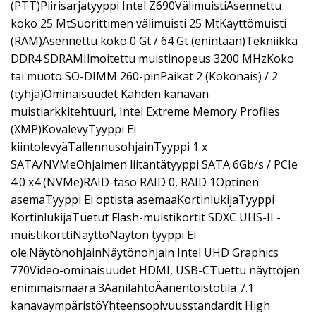
(PTT)Piirisarjatyyppi Intel Z690VälimuistiAsennettu
koko 25 MtSuorittimen välimuisti 25 MtKäyttömuisti
(RAM)Asennettu koko 0 Gt / 64 Gt (enintään)Tekniikka
DDR4 SDRAMIlmoitettu muistinopeus 3200 MHzKoko
tai muoto SO-DIMM 260-pinPaikat 2 (Kokonais) / 2
(tyhjä)Ominaisuudet Kahden kanavan
muistiarkkitehtuuri, Intel Extreme Memory Profiles
(XMP)KovalevyTyyppi Ei
kiintolevyäTallennusohjainTyyppi 1 x
SATA/NVMeOhjaimen liitäntätyyppi SATA 6Gb/s / PCIe
4.0 x4 (NVMe)RAID-taso RAID 0, RAID 1Optinen
asemaTyyppi Ei optista asemaaKortinlukijaTyyppi
KortinlukijaTuetut Flash-muistikortit SDXC UHS-II -
muistikorttiNäyttöNäytön tyyppi Ei
ole.NäytönohjainNäytönohjain Intel UHD Graphics
770Video-ominaisuudet HDMI, USB-CTuettu näyttöjen
enimmäismäärä 3ÄänilähtöÄänentoistotila 7.1
kanavaympäristöYhteensopivuusstandardit High