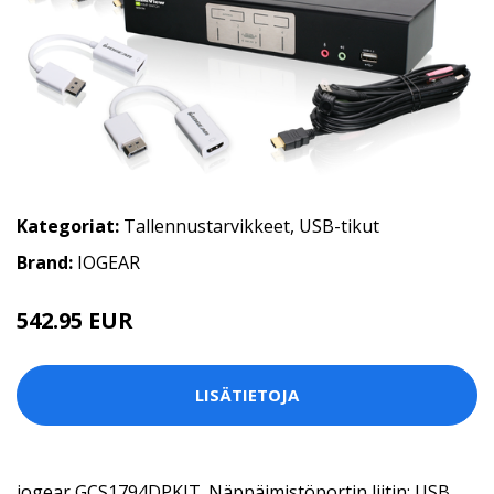
Kategoriat:
Tallennustarvikkeet
,
USB-tikut
Brand:
IOGEAR
542.95 EUR
LISÄTIETOJA
iogear GCS1794DPKIT. Näppäimistöportin liitin: USB,