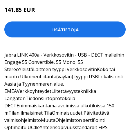
141.85 EUR
LISÄTIETOJA
Jabra LINK 400a - Verkkosovitin - USB - DECT malleihin
Engage 55 Convertible, 55 Mono, 55
StereoYleistäLaitteen tyyppi VerkkosovitinKoko tai
muoto UlkoinenLiitäntä(väylän) tyyppi USBLokalisointi
Aasia ja Tyynenmeren alue,
EMEAVerkkoyhteydetLiitettävyystekniikka
LangatonTiedonsiirtoprotokolla
DECTEnimmäiskantama avoimissa ulkotiloissa 150
mTilan ilmaisimet TilaOminaisuudet Päivitettävä
valmisohjelmistoMuutaOhjelmiston sertifiointi
Optimoitu UC:lleYhteensopivuusstandardit FIPS