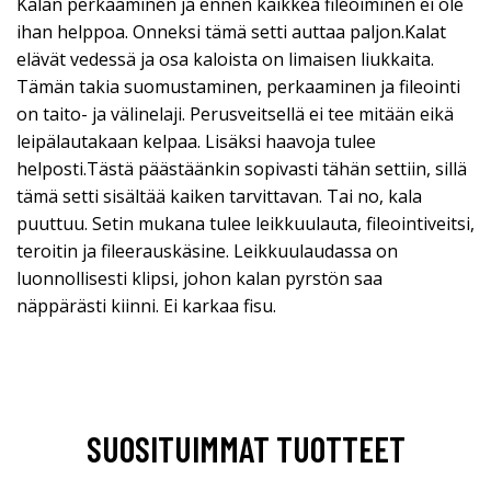
Kalan perkaaminen ja ennen kaikkea fileoiminen ei ole
ihan helppoa. Onneksi tämä setti auttaa paljon.Kalat
elävät vedessä ja osa kaloista on limaisen liukkaita.
Tämän takia suomustaminen, perkaaminen ja fileointi
on taito- ja välinelaji. Perusveitsellä ei tee mitään eikä
leipälautakaan kelpaa. Lisäksi haavoja tulee
helposti.Tästä päästäänkin sopivasti tähän settiin, sillä
tämä setti sisältää kaiken tarvittavan. Tai no, kala
puuttuu. Setin mukana tulee leikkuulauta, fileointiveitsi,
teroitin ja fileerauskäsine. Leikkuulaudassa on
luonnollisesti klipsi, johon kalan pyrstön saa
näppärästi kiinni. Ei karkaa fisu.
SUOSITUIMMAT TUOTTEET