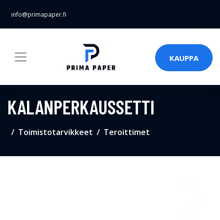
info@primapaper.fi
KAUPPA
KALANPERKAUSSETTI
Toimistotarvikkeet
Teroittimet