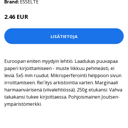
Brand:
ESSELTE
2.46 EUR
LISÄTIETOJA
Euroopan eniten myydyin lehtiö. Laadukas puuvapaa
paperi kirjoittamiseen - muste liikkuu pehmeästi, ei
leviä. 5x5 mm ruudut. Mikroperferointi helppoon sivun
irroittamiseen. Rei´itys arkistointia varten. Marginaali
harmaanvärisenä (viivalehtiössä). 250g etukansi. Vahva
takakansi tukee kirjoittaessa. Pohjoismainen Joutsen-
ympäristömerkki.