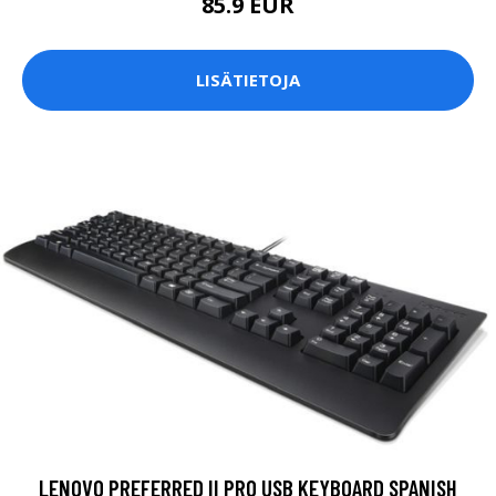
85.9 EUR
LISÄTIETOJA
LENOVO PREFERRED II PRO USB KEYBOARD SPANISH