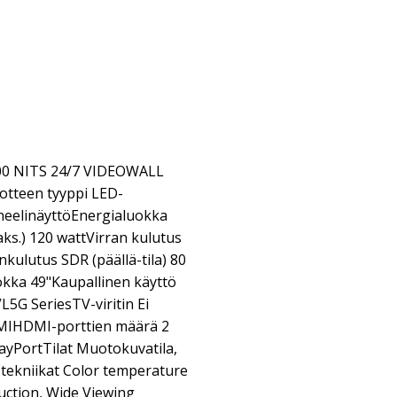
500 NITS 24/7 VIDEOWALL
tteen tyyppi LED-
aneelinäyttöEnergialuokka
s.) 120 wattVirran kulutus
nkulutus SDR (päällä-tila) 80
ka 49"Kaupallinen käyttö
VL5G SeriesTV-viritin Ei
HDMIHDMI-porttien määrä 2
layPortTilat Muotokuvatila,
ekniikat Color temperature
ction, Wide Viewing