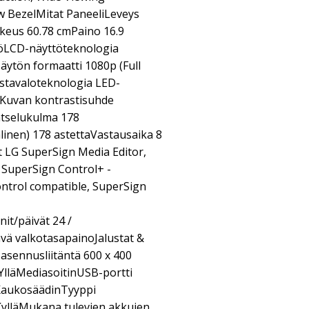
w BezelMitat PaneeliLeveys
keus 60.78 cmPaino 16.9
öLCD-näyttöteknologia
äytön formaatti 1080p (Full
tavaloteknologia LED-
eKuvan kontrastisuhde
atselukulma 178
linen) 178 astettaVastausaika 8
 LG SuperSign Media Editor,
 SuperSign Control+ -
ntrol compatible, SuperSign
t/päivät 24 /
vä valkotasapainoJalustat &
 asennusliitäntä 600 x 400
läMediasoitinUSB-portti
KaukosäädinTyyppi
ylläMukana tulevien akkujen