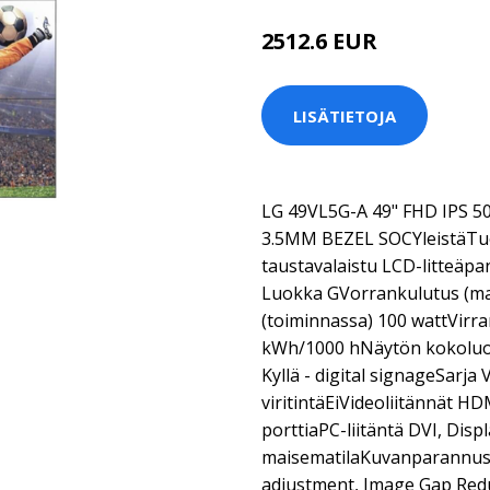
2512.6 EUR
LISÄTIETOJA
LG 49VL5G-A 49" FHD IPS 
3.5MM BEZEL SOCYleistäTuo
taustavalaistu LCD-litteäp
Luokka GVorrankulutus (mak
(toiminnassa) 100 wattVirra
kWh/1000 hNäytön kokoluok
Kyllä - digital signageSarja 
viritintäEiVideoliitännät 
porttiaPC-liitäntä DVI, Disp
maisematilaKuvanparannust
adjustment, Image Gap Redu