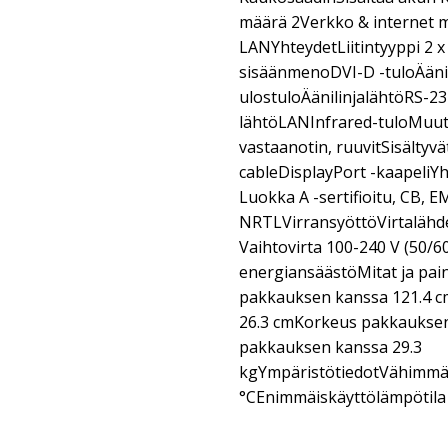
määrä 2Verkko & internet m
LANYhteydetLiitintyyppi 2 
sisäänmenoDVI-D -tuloÄänil
ulostuloÄänilinjalähtöRS-2
lähtöLANInfrared-tuloMuutaS
vastaanotin, ruuvitSisältyvä
cableDisplayPort -kaapeliY
Luokka A -sertifioitu, CB, E
NRTLVirransyöttöVirtalähde
Vaihtovirta 100-240 V (50/
energiansäästöMitat ja pa
pakkauksen kanssa 121.4 
26.3 cmKorkeus pakkauksen
pakkauksen kanssa 29.3
kgYmpäristötiedotVähimmäi
°CEnimmäiskäyttölämpötila