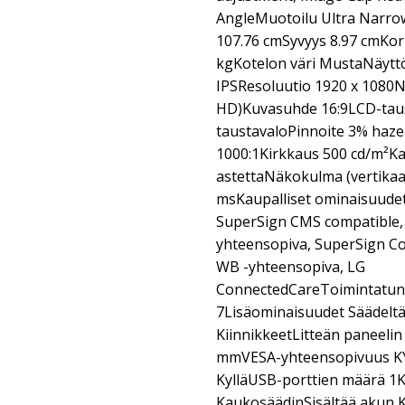
AngleMuotoilu Ultra Narro
107.76 cmSyvyys 8.97 cmKor
kgKotelon väri MustaNäytt
IPSResoluutio 1920 x 1080N
HD)Kuvasuhde 16:9LCD-taus
taustavaloPinnoite 3% haz
1000:1Kirkkaus 500 cd/m²K
astettaNäkokulma (vertikaa
msKaupalliset ominaisuudet
SuperSign CMS compatible,
yhteensopiva, SuperSign Co
WB -yhteensopiva, LG
ConnectedCareToimintatunni
7Lisäominaisuudet Säädeltä
KiinnikkeetLitteän paneelin
mmVESA-yhteensopivuus KYl
KylläUSB-porttien määrä 1
KaukosäädinSisältää akun K