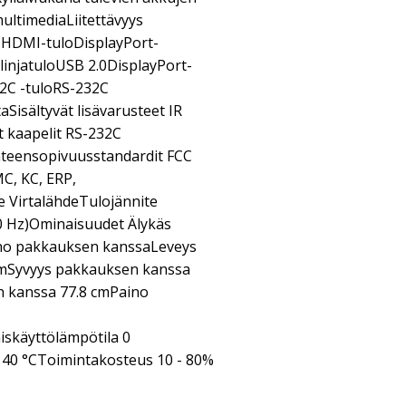
ultimediaLiitettävyys
x HDMI-tuloDisplayPort-
injatuloUSB 2.0DisplayPort-
32C -tuloRS-232C
isältyvät lisävarusteet IR
t kaapelit RS-232C
hteensopivuusstandardit FCC
MC, KC, ERP,
 VirtalähdeTulojännite
60 Hz)Ominaisuudet Älykäs
ino pakkauksen kanssaLeveys
cmSyvyys pakkauksen kanssa
 kanssa 77.8 cmPaino
skäyttölämpötila 0
 40 °CToimintakosteus 10 - 80%