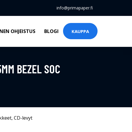
info@primapaper.fi
NEN OHJEISTUS
BLOGI
KAUPPA
.5MM BEZEL SOC
kkeet
,
CD-levyt