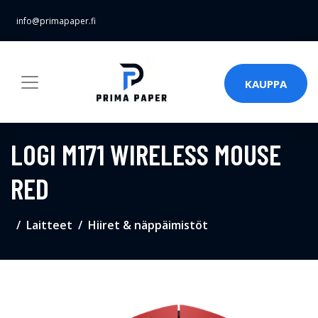
info@primapaper.fi
KAUPPA
LOGI M171 WIRELESS MOUSE
RED
Laitteet
Hiiret & näppäimistöt