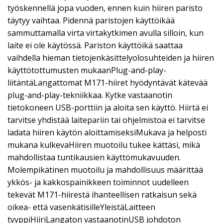
työskennellä jopa vuoden, ennen kuin hiiren paristo
täytyy vaihtaa. Pidennä paristojen käyttöikää
sammuttamalla virta virtakytkimen avulla silloin, kun
laite ei ole käytössä. Pariston käyttöikä saattaa
vaihdella hieman tietojenkäsittelyolosuhteiden ja hiiren
käyttötottumusten mukaanPlug-and-play-
liitäntäLangattomat M171-hiiret hyödyntävät kätevää
plug-and-play-tekniikkaa. Kytke vastaanotin
tietokoneen USB-porttiin ja aloita sen käyttö. Hiirtä ei
tarvitse yhdistää laitepariin tai ohjelmistoa ei tarvitse
ladata hiiren käytön aloittamiseksiMukava ja helposti
mukana kulkevaHiiren muotoilu tukee kättäsi, mikä
mahdollistaa tuntikausien käyttömukavuuden.
Molempikätinen muotoilu ja mahdollisuus määrittää
ykkös- ja kakkospainikkeen toiminnot uudelleen
tekevät M171-hiirestä ihanteellisen ratkaisun sekä
oikea- että vasenkätisilleYleistäLaitteen
tyyppiHiiriLangaton vastaanotinUSB johdoton