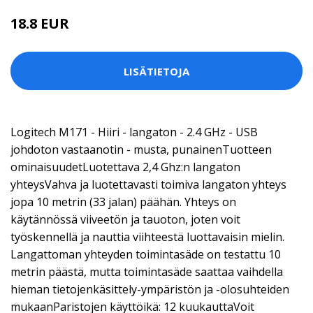
18.8 EUR
LISÄTIETOJA
Logitech M171 - Hiiri - langaton - 2.4 GHz - USB
johdoton vastaanotin - musta, punainenTuotteen
ominaisuudetLuotettava 2,4 Ghz:n langaton
yhteysVahva ja luotettavasti toimiva langaton yhteys
jopa 10 metrin (33 jalan) päähän. Yhteys on
käytännössä viiveetön ja tauoton, joten voit
työskennellä ja nauttia viihteestä luottavaisin mielin.
Langattoman yhteyden toimintasäde on testattu 10
metrin päästä, mutta toimintasäde saattaa vaihdella
hieman tietojenkäsittely-ympäristön ja -olosuhteiden
mukaanParistojen käyttöikä: 12 kuukauttaVoit