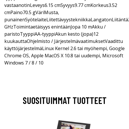
vastaanotinLeveys6.15 cmSyvyys9.77 cmKorkeus3.52
cmPaino70.5 gVäriMusta,
punainenSyötelaiteLiitettävyystekniikkaLangatonLiitäntä
GHzToimintaetäisyys enintäänJopa 10 mAkku /
paristoTyyppiAA-tyyppiAkun kesto (jopa)12
kuukauttaOhjelmisto / JärjestelmävaatimuksetVaadittu
käyttöjärjestelmäLinux Kernel 2.6 tai myöhempi, Google
Chrome OS, Apple MacOS X 10.8 tai uudempi, Microsoft
Windows 7 / 8 / 10
SUOSITUIMMAT TUOTTEET