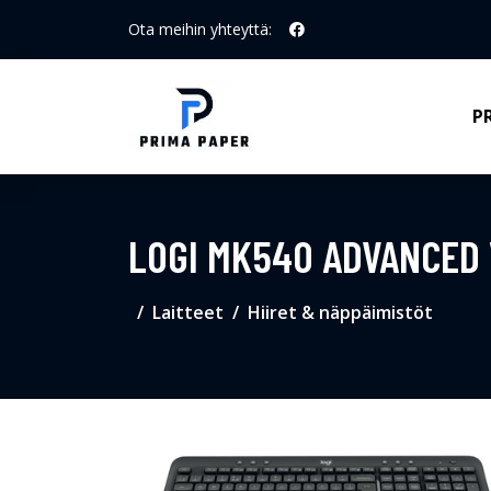
Ota meihin yhteyttä:
P
LOGI MK540 ADVANCED 
Laitteet
Hiiret & näppäimistöt