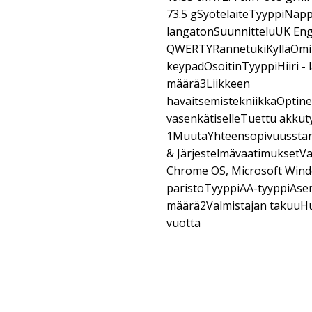
73.5 gSyötelaiteTyyppiNäpp
langatonSuunnitteluUK Eng
QWERTYRannetukiKylläOmi
keypadOsoitinTyyppiHiiri 
määrä3Liikkeen
havaitsemistekniikkaOptin
vasenkätiselleTuettu akkut
1MuutaYhteensopivuusstand
& JärjestelmävaatimuksetVa
Chrome OS, Microsoft Windo
paristoTyyppiAA-tyyppiAse
määrä2Valmistajan takuuHuol
vuotta