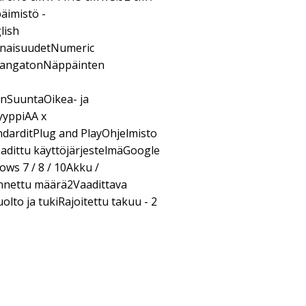
äimistö -
lish
naisuudetNumeric
- langatonNäppäinten
enSuuntaOikea- ja
yyppiAA x
arditPlug and PlayOhjelmisto
adittu käyttöjärjestelmäGoogle
ws 7 / 8 / 10Akku /
nnettu määrä2Vaadittava
to ja tukiRajoitettu takuu - 2