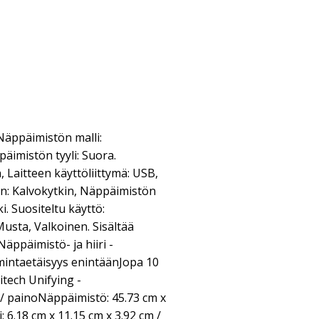
äppäimistön malli:
äimistön tyyli: Suora.
 Laitteen käyttöliittymä: USB,
n: Kalvokytkin, Näppäimistön
. Suositeltu käyttö:
Musta, Valkoinen. Sisältää
Näppäimistö- ja hiiri -
intaetäisyys enintäänJopa 10
tech Unifying -
) / painoNäppäimistö: 45.73 cm x
i: 6.18 cm x 11.15 cm x 3.92 cm /