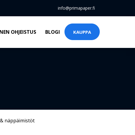
info@primapaper.fi
NEN OHJEISTUS
BLOGI
KAUPPA
 & näppäimistöt