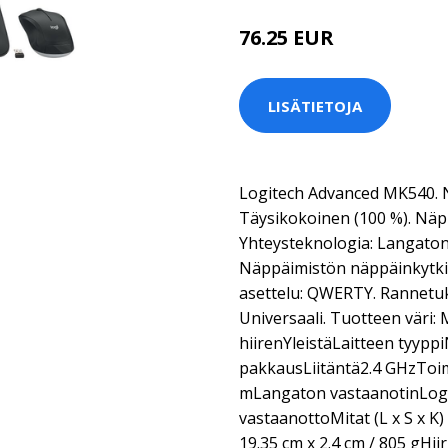
76.25 EUR
LISÄTIETOJA
Logitech Advanced MK540. N
Täysikokoinen (100 %). Näpp
Yhteysteknologia: Langaton,
Näppäimistön näppäinkytki
asettelu: QWERTY. Rannetuki
Universaali. Tuotteen väri: 
hiirenYleistäLaitteen tyyppi
pakkausLiitäntä2.4 GHzToim
mLangaton vastaanotinLogi
vastaanottoMitat (L x S x K
19.35 cm x 2.4 cm / 805 gHiir