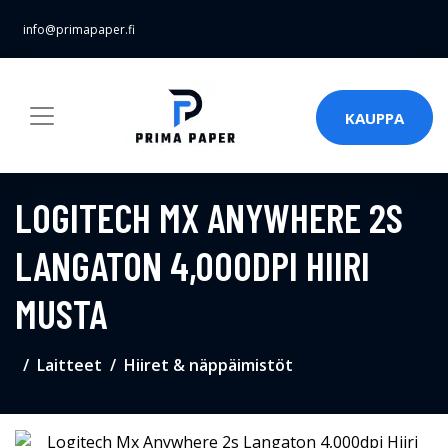
info@primapaper.fi
KAUPPA
LOGITECH MX ANYWHERE 2S
LANGATON 4,000DPI HIIRI
MUSTA
Laitteet
Hiiret & näppäimistöt