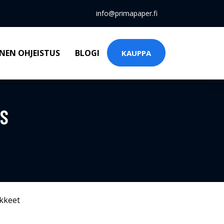
info@primapaper.fi
NEN OHJEISTUS
BLOGI
KAUPPA
ES
kkeet