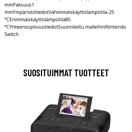
mmPaksuus1
mmYmpäristötiedotVähimmäiskäyttölämpötila-25
°CEnimmäiskäyttölämpötila85
°CYhteensopivuustiedotSuunniteltu malleihinNintendo
Switch
SUOSITUIMMAT TUOTTEET