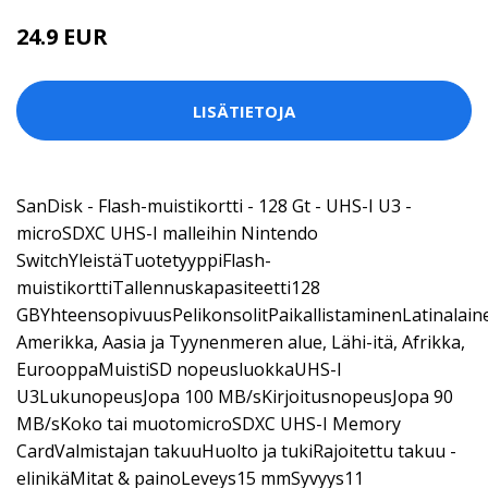
24.9 EUR
LISÄTIETOJA
SanDisk - Flash-muistikortti - 128 Gt - UHS-I U3 -
microSDXC UHS-I malleihin Nintendo
SwitchYleistäTuotetyyppiFlash-
muistikorttiTallennuskapasiteetti128
GBYhteensopivuusPelikonsolitPaikallistaminenLatinalain
Amerikka, Aasia ja Tyynenmeren alue, Lähi-itä, Afrikka,
EurooppaMuistiSD nopeusluokkaUHS-I
U3LukunopeusJopa 100 MB/sKirjoitusnopeusJopa 90
MB/sKoko tai muotomicroSDXC UHS-I Memory
CardValmistajan takuuHuolto ja tukiRajoitettu takuu -
elinikäMitat & painoLeveys15 mmSyvyys11