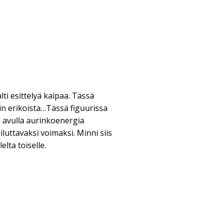
ialti esittelyä kaipaa. Tässä
ain erikoista…Tässä figuurissa
 avulla aurinkoenergia
uttavaksi voimaksi. Minni siis
elta toiselle.