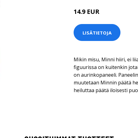
14.9 EUR
LISÄTIETOJA
Mikin misu, Minni hiiri, ei li
figuurissa on kuitenkin jot
on aurinkopaneeli. Paneelin
muutetaan Minnin päätä heil
heiluttaa päätä iloisesti puol