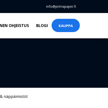
info@primapaper.fi
NEN OHJEISTUS
BLOGI
KAUPPA
 & näppäimistöt