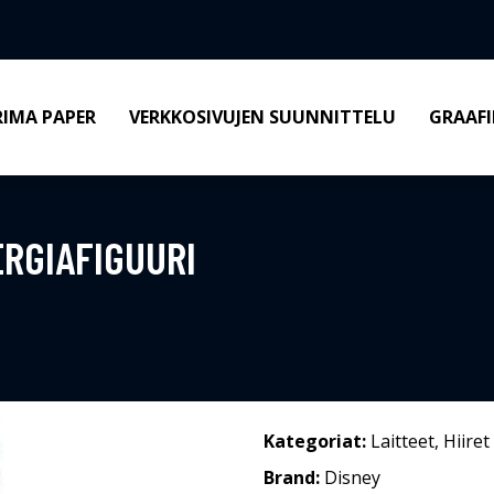
RIMA PAPER
VERKKOSIVUJEN SUUNNITTELU
GRAAFI
ERGIAFIGUURI
Kategoriat:
Laitteet
,
Hiiret
Brand:
Disney