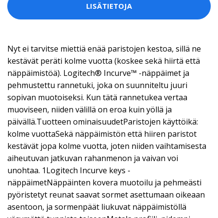
LISÄTIETOJA
Nyt ei tarvitse miettiä enää paristojen kestoa, sillä ne
kestävät peräti kolme vuotta (koskee sekä hiirtä että
näppäimistöä). Logitech® Incurve™ -näppäimet ja
pehmustettu rannetuki, joka on suunniteltu juuri
sopivan muotoiseksi. Kun tätä rannetukea vertaa
muoviseen, niiden välillä on eroa kuin yöllä ja
päivällä.Tuotteen ominaisuudetParistojen käyttöikä:
kolme vuottaSekä näppäimistön että hiiren paristot
kestävät jopa kolme vuotta, joten niiden vaihtamisesta
aiheutuvan jatkuvan rahanmenon ja vaivan voi
unohtaa. 1Logitech Incurve keys -
näppäimetNäppäinten kovera muotoilu ja pehmeästi
pyöristetyt reunat saavat sormet asettumaan oikeaan
asentoon, ja sormenpäät liukuvat näppäimistöllä