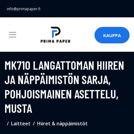
info@primapaper.fi
KAUPPA
MK710 LANGATTOMAN HIIREN
JA NÄPPÄIMISTÖN SARJA,
POHJOISMAINEN ASETTELU,
MUSTA
Laitteet
Hiiret & näppäimistöt