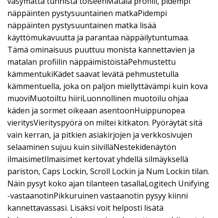
väsymättä tunnista toiseenMatala profiili, pidempi
näppäinten pystysuuntainen matkaPidempi
näppäinten pystysuuntainen matka lisää
käyttömukavuutta ja parantaa näppäilytuntumaa.
Tämä ominaisuus puuttuu monista kannettavien ja
matalan profiilin näppäimistöistäPehmustettu
kämmentukiKädet saavat levätä pehmustetulla
kämmentuella, joka on paljon miellyttävämpi kuin kova
muoviMuotoiltu hiiriLuonnollinen muotoilu ohjaa
käden ja sormet oikeaan asentoonHuippunopea
vieritysVierityspyörä on miltei kitkaton. Pyöräytät sitä
vain kerran, ja pitkien asiakirjojen ja verkkosivujen
selaaminen sujuu kuin siivilläNestekidenäytön
ilmaisimetIlmaisimet kertovat yhdellä silmäyksellä
pariston, Caps Lockin, Scroll Lockin ja Num Lockin tilan.
Näin pysyt koko ajan tilanteen tasallaLogitech Unifying
-vastaanotinPikkuruinen vastaanotin pysyy kiinni
kannettavassasi. Lisäksi voit helposti lisätä