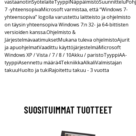
vastaanotinSyötelaiteTyyppiNäppäimistöSuunnitteluPo
7 -yhteensopivaMicrosoft varmistaa, että “Windows 7-
yhteensopiva” logolla varustettu laitteisto ja ohjelmisto
on täysin yhteensopiva Windows 7:n 32- ja 64-bittisten
versioiden kanssa.Ohjelmisto &
JärjestelmävaatimuksetMukana tuleva ohjelmistoAjurit
ja apuohjelmatVaadittu käyttöjärjestelmäMicrosoft
Windows XP / Vista / 7 / 8 / 10Akku / paristoTyyppiAA-
tyyppiAsennettu määrä4TekniikkaAlkaliValmistajan
takuuHuolto ja tukiRajoitettu takuu - 3 vuotta
SUOSITUIMMAT TUOTTEET