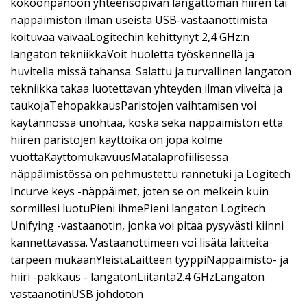
kokoonpanoon yhteensopivan langattoman hiiren tai
näppäimistön ilman useista USB-vastaanottimista
koituvaa vaivaaLogitechin kehittynyt 2,4 GHz:n
langaton tekniikkaVoit huoletta työskennellä ja
huvitella missä tahansa. Salattu ja turvallinen langaton
tekniikka takaa luotettavan yhteyden ilman viiveitä ja
taukojaTehopakkausParistojen vaihtamisen voi
käytännössä unohtaa, koska sekä näppäimistön että
hiiren paristojen käyttöikä on jopa kolme
vuottaKäyttömukavuusMatalaprofiilisessa
näppäimistössä on pehmustettu rannetuki ja Logitech
Incurve keys -näppäimet, joten se on melkein kuin
sormillesi luotuPieni ihmePieni langaton Logitech
Unifying -vastaanotin, jonka voi pitää pysyvästi kiinni
kannettavassa. Vastaanottimeen voi lisätä laitteita
tarpeen mukaanYleistäLaitteen tyyppiNäppäimistö- ja
hiiri -pakkaus - langatonLiitäntä2.4 GHzLangaton
vastaanotinUSB johdoton