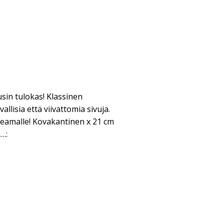
in tulokas! Klassinen
vallisia että viivattomia sivuja.
ukeamalle! Kovakantinen x 21 cm
a…: