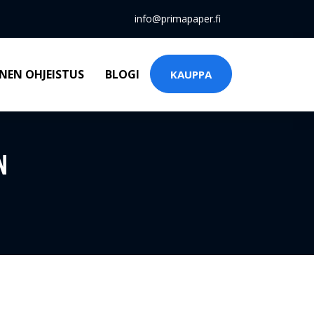
info@primapaper.fi
NEN OHJEISTUS
BLOGI
KAUPPA
N