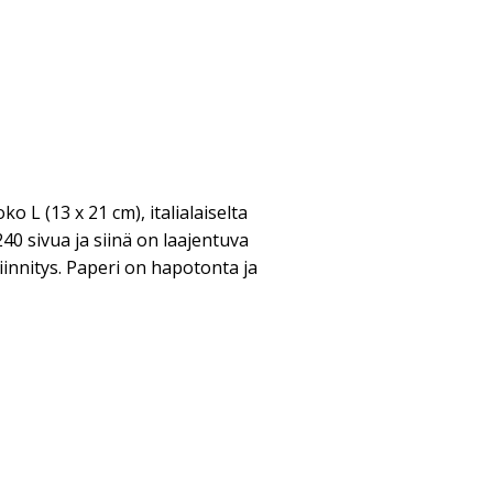
o L (13 x 21 cm), italialaiselta
240 sivua ja siinä on laajentuva
innitys. Paperi on hapotonta ja