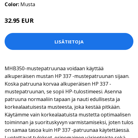
Color:
Musta
32.95 EUR
LISÄTIETOJA
MHB350-mustepatruunaa voidaan käyttää
alkuperäisen mustan HP 337 -mustepatruunan sijaan.
Koska patruuna korvaa alkuperäisen HP 337 -
mustepatruunan, se sopii HP-tulostimeesi. Asenna
patruuna normaaliin tapaan ja nauti edullisesta ja
korkealaatuisesta musteesta, joka kestää pitkään.
Käytämme vain korkealaatuista mustetta optimaalisen
toiminnan ja suorituskyvyn varmistamiseksi, joten tulos
on samaa tasoa kuin HP 337 -patruunaa käytettäessä.
Luotettavat tulokset, erinomainen värientoisto sekä