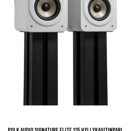
POLK AUDIO SIGNATURE ELITE S15 HYLLYKAIUTINPARI,