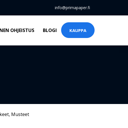
info@primapaper.fi
NEN OHJEISTUS
BLOGI
KAUPPA
keet
,
Musteet