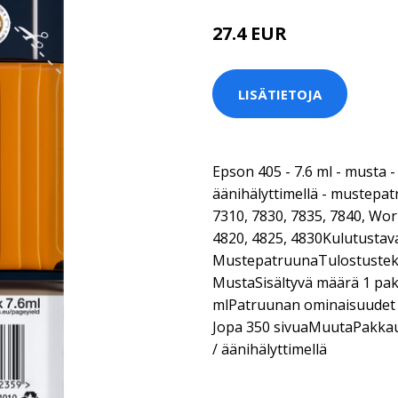
27.4 EUR
LISÄTIETOJA
Epson 405 - 7.6 ml - musta - 
äänihälyttimellä - mustepa
7310, 7830, 7835, 7840, Wo
4820, 4825, 4830Kulutustav
MustepatruunaTulostustek
MustaSisältyvä määrä 1 pak
mlPatruunan ominaisuudet
Jopa 350 sivuaMuutaPakkaus
/ äänihälyttimellä