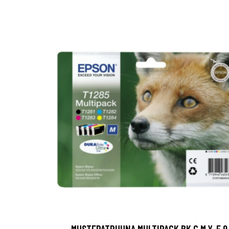
MUSTEPATRUUNA MULTIPACK BK,C,M,Y, 5,9