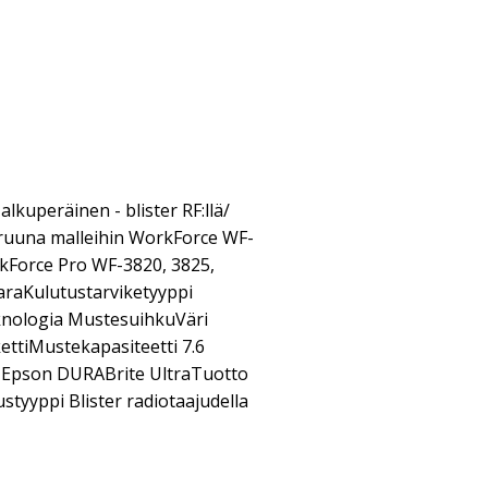
alkuperäinen - blister RF:llä/
truuna malleihin WorkForce WF-
rkForce Pro WF-3820, 3825,
araKulutustarviketyyppi
nologia MustesuihkuVäri
ettiMustekapasiteetti 7.6
 Epson DURABrite UltraTuotto
tyyppi Blister radiotaajudella