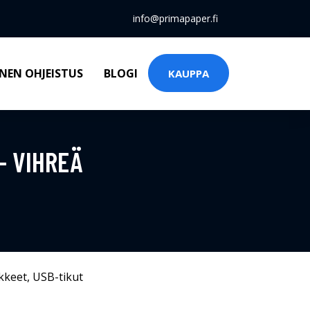
info@primapaper.fi
NEN OHJEISTUS
BLOGI
KAUPPA
- VIHREÄ
kkeet
,
USB-tikut