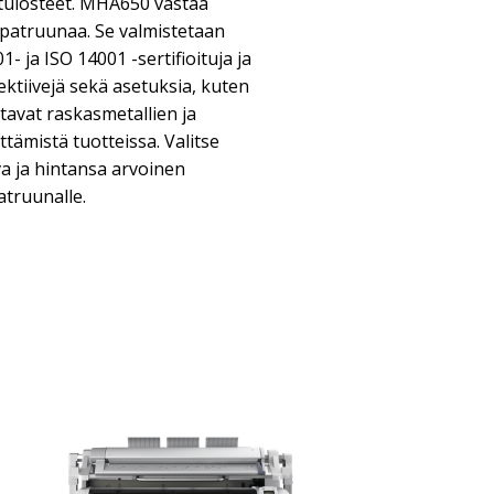
t tulosteet. MHA650 vastaa
patruunaa. Se valmistetaan
1- ja ISO 14001 -sertifioituja ja
ektiivejä sekä asetuksia, kuten
avat raskasmetallien ja
ttämistä tuotteissa. Valitse
a ja hintansa arvoinen
truunalle.