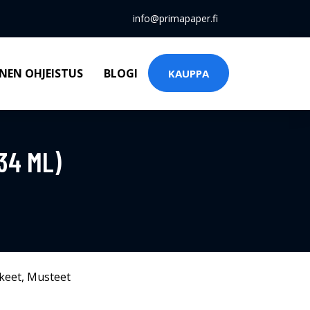
info@primapaper.fi
NEN OHJEISTUS
BLOGI
KAUPPA
34 ML)
keet
,
Musteet