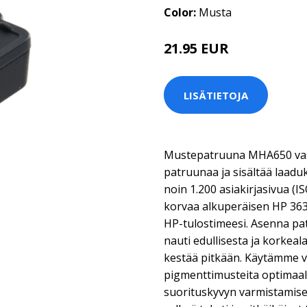
Color:
Musta
21.95 EUR
LISÄTIETOJA
Mustepatruuna MHA650 vast
patruunaa ja sisältää laaduk
noin 1.200 asiakirjasivua (
korvaa alkuperäisen HP 363
HP-tulostimeesi. Asenna pa
nauti edullisesta ja korkeal
kestää pitkään. Käytämme v
pigmenttimusteita optimaal
suorituskyvyn varmistamise