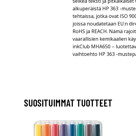
selkeä teksti ja pitkäikäise
alkuperäistä HP 363 -muste
tehtaissa, jotka ovat ISO 900
joissa noudatetaan EU:n dir
RoHS ja REACH. Nämä rajoitt
vaarallisien kemikaalien käy
inkClub MHA650 – luotettav
vaihtoehto HP 363 -mustepa
SUOSITUIMMAT TUOTTEET