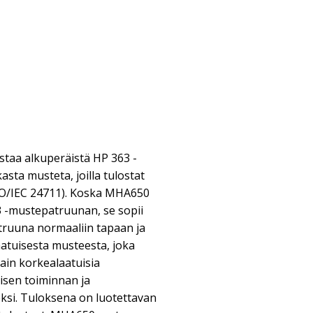
aa alkuperäistä HP 363 -
asta musteta, joilla tulostat
ISO/IEC 24711). Koska MHA650
 -mustepatruunan, se sopii
truuna normaaliin tapaan ja
aatuisesta musteesta, joka
ain korkealaatuisia
isen toiminnan ja
ksi. Tuloksena on luotettavan