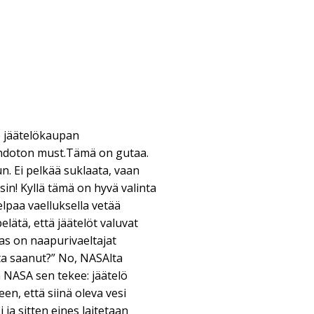
lle jäätelökaupan
ehdoton must.Tämä on gutaa.
 Ei pelkää suklaata, vaan
in! Kyllä tämä on hyvä valinta
elpaa vaelluksella vetää
pelätä, että jäätelöt valuvat
Taas on naapurivaeltajat
ta saanut?” No, NASAlta
 NASA sen tekee: jäätelö
en, että siinä oleva vesi
ja sitten eines laitetaan