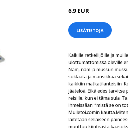
6.9 EUR
LISÄTIETOJA
Kaikille retkeilijöille ja mui
ulottumattomissa oleville 
Nam, nam ja mussun mussun.
suklaata ja mansikkaa sekais
kaikkiin matkatilanteisiin. K
jäätelöä. Eikä edes tarvitse 
reisille, kun ei tämä sula. 
ihmeissään: “mistä se on to
Mulletoi.comin kautta.Miten
laitetaan sellaiseen paineese
muuttuu kiinteästä kaasuksi 