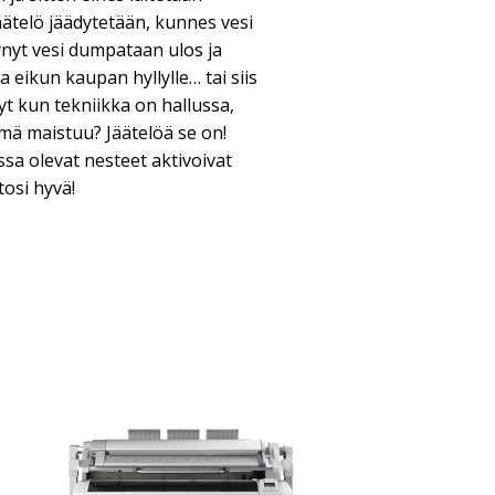
ätelö jäädytetään, kunnes vesi
tynyt vesi dumpataan ulos ja
 eikun kaupan hyllylle… tai siis
t kun tekniikka on hallussa,
ämä maistuu? Jäätelöä se on!
ssa olevat nesteet aktivoivat
tosi hyvä!