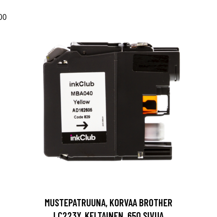
MUSTEPATRUUNA, KORVAA BROTHER
LC223Y, KELTAINEN, 650 SIVUA