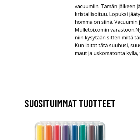
vacuumiin. Tämän jälkeen jä
kristallisoituu. Lopuksi jää
homma on siinä. Vacuumin ja
Mulletoi.comin varastoon.Ny
niin kysytään sitten miltä t
Kun laitat tätä suuhusi, suu
maut ja uskomatonta kyllä, 
SUOSITUIMMAT TUOTTEET