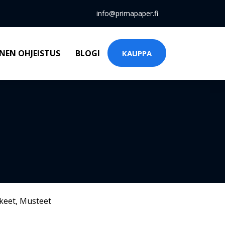
info@primapaper.fi
NEN OHJEISTUS
BLOGI
KAUPPA
keet
,
Musteet