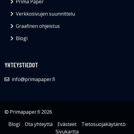
Prima Paper
Verkkosivujen suunnittelu
Graafinen ohjeistus
Blogi
YHTEYSTIEDOT
info@primapaper.fi
© Primapaper.fi 2026
Blogi
Ota yhteyttä
Evästeet
Tietosuojakäytäntö
Sivukartta