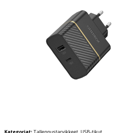
Kategoriat:
Tallennustarvikkeet
,
USB-tikut