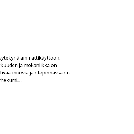
ytäytekynä ammattikäyttöön.
rkkuuden ja mekaniikka on
ahvaa muovia ja otepinnassa on
yhekumi.…: