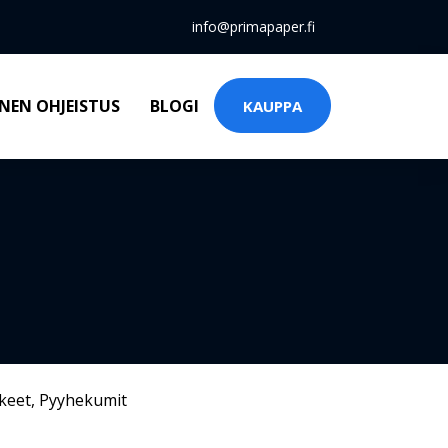
info@primapaper.fi
NEN OHJEISTUS
BLOGI
KAUPPA
keet
,
Pyyhekumit