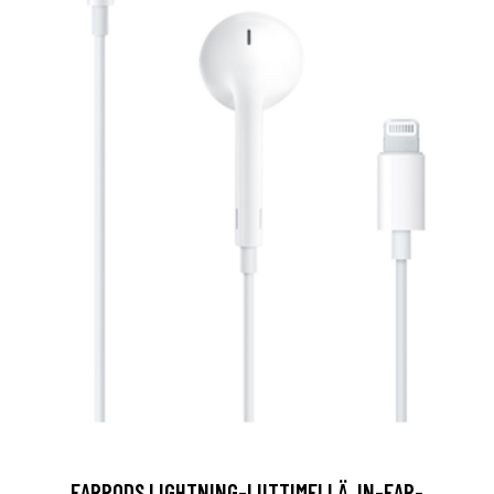
EARPODS LIGHTNING-LIITTIMELLÄ, IN-EAR-