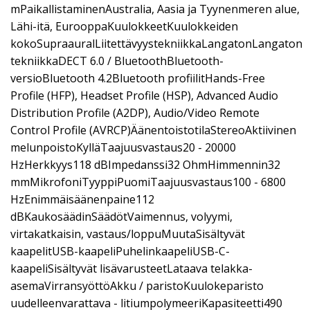
mPaikallistaminenAustralia, Aasia ja Tyynenmeren alue,
Lähi-itä, EurooppaKuulokkeetKuulokkeiden
kokoSupraauralLiitettävyystekniikkaLangatonLangaton
tekniikkaDECT 6.0 / BluetoothBluetooth-
versioBluetooth 4.2Bluetooth profiilitHands-Free
Profile (HFP), Headset Profile (HSP), Advanced Audio
Distribution Profile (A2DP), Audio/Video Remote
Control Profile (AVRCP)ÄänentoistotilaStereoAktiivinen
melunpoistoKylläTaajuusvastaus20 - 20000
HzHerkkyys118 dBImpedanssi32 OhmHimmennin32
mmMikrofoniTyyppiPuomiTaajuusvastaus100 - 6800
HzEnimmäisäänenpaine112
dBKaukosäädinSäädötVaimennus, volyymi,
virtakatkaisin, vastaus/loppuMuutaSisältyvät
kaapelitUSB-kaapeliPuhelinkaapeliUSB-C-
kaapeliSisältyvät lisävarusteetLataava telakka-
asemaVirransyöttöAkku / paristoKuulokeparisto
uudelleenvarattava - litiumpolymeeriKapasiteetti490