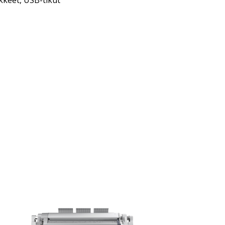
kkeet
,
USB-tikut