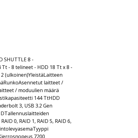
ID SHUTTLE 8 -
t - 8 telineet - HDD 18 Tt x 8 -
2 (ulkoinen)YleistäLaitteen
äRunkoAsennetut laitteet /
itteet / moduulien määrä
stikapasiteetti 144 TtHDD
nderbolt 3, USB 3.2 Gen
DTallennuslaitteiden
AID 0, RAID 1, RAID 5, RAID 6,
iintolevyasemaTyyppi
Kierrosnopeus 7200