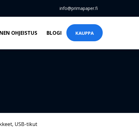
info@primapaper.fi
NEN OHJEISTUS
BLOGI
KAUPPA
kkeet
,
USB-tikut