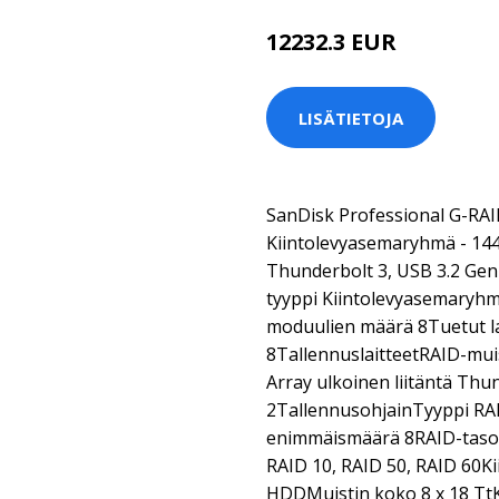
12232.3 EUR
LISÄTIETOJA
SanDisk Professional G-RA
Kiintolevyasemaryhmä - 144 T
Thunderbolt 3, USB 3.2 Gen 
tyyppi Kiintolevyasemaryhm
moduulien määrä 8Tuetut la
8TallennuslaitteetRAID-mui
Array ulkoinen liitäntä Thu
2TallennusohjainTyyppi RAI
enimmäismäärä 8RAID-taso R
RAID 10, RAID 50, RAID 60K
HDDMuistin koko 8 x 18 Tt