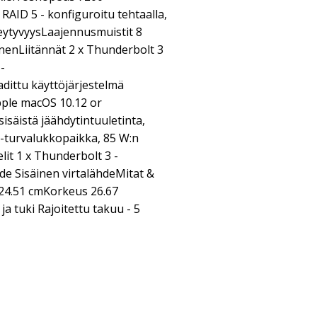
AID 5 - konfiguroitu tehtaalla,
eytyvyysLaajennusmuistit 8
inenLiitännät 2 x Thunderbolt 3
-
dittu käyttöjärjestelmä
ple macOS 10.12 or
säistä jäähdytintuuletinta,
n-turvalukkopaikka, 85 W:n
lit 1 x Thunderbolt 3 -
de Sisäinen virtalähdeMitat &
24.51 cmKorkeus 26.67
a tuki Rajoitettu takuu - 5