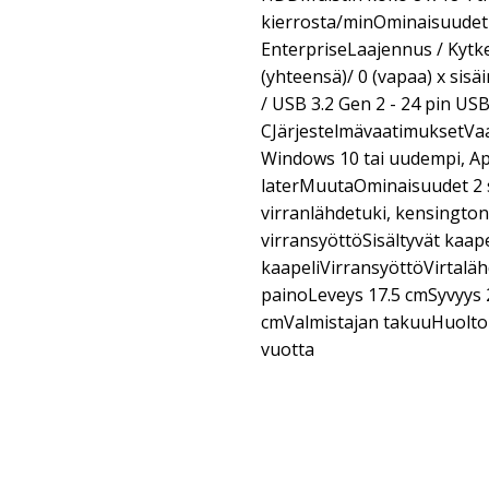
kierrosta/minOminaisuudet R
EnterpriseLaajennus / Kytk
(yhteensä)/ 0 (vapaa) x sisä
/ USB 3.2 Gen 2 - 24 pin USB
CJärjestelmävaatimuksetVaa
Windows 10 tai uudempi, Ap
laterMuutaOminaisuudet 2 si
virranlähdetuki, kensingto
virransyöttöSisältyvät kaape
kaapeliVirransyöttöVirtaläh
painoLeveys 17.5 cmSyvyys 
cmValmistajan takuuHuolto j
vuotta