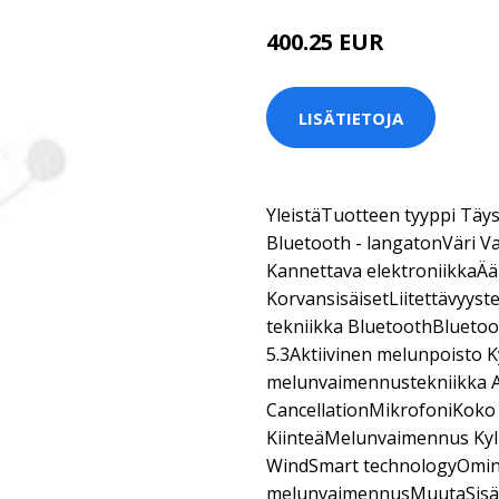
400.25 EUR
LISÄTIETOJA
YleistäTuotteen tyyppi Täy
Bluetooth - langatonVäri Va
Kannettava elektroniikkaÄ
KorvansisäisetLiitettävyys
tekniikka BluetoothBluetoo
5.3Aktiivinen melunpoisto K
melunvaimennustekniikka A
CancellationMikrofoniKoko
KiinteäMelunvaimennus Ky
WindSmart technologyOmin
melunvaimennusMuutaSisälty