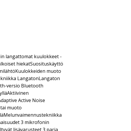
sin langattomat kuulokkeet -
lkoiset hiekatSuosituskäyttö
änilähtöKuulokkeiden muoto
tekniikka LangatonLangaton
th-versio Bluetooth
ylläAktiivinen
daptive Active Noise
 tai muoto
lläMelunvaimennustekniikka
aisuudet 3 mikrofonin
vät lisävarusteet 3 paria