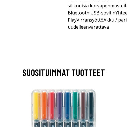
silikonisia korvapehmusteit
Bluetooth USB-sovitinYhte
PlayVirransyöttöAkku / par
uudelleenvarattava
SUOSITUIMMAT TUOTTEET