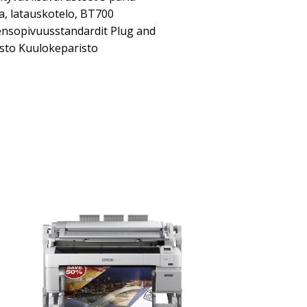
a, latauskotelo, BT700
ensopivuusstandardit Plug and
isto Kuulokeparisto