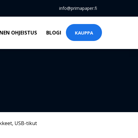
info@primapaper.fi
NEN OHJEISTUS
BLOGI
KAUPPA
kkeet
,
USB-tikut