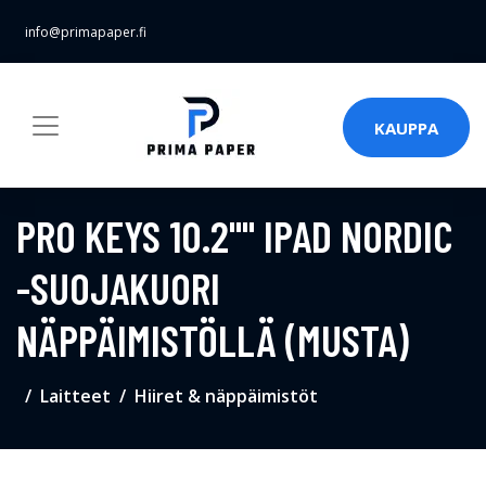
info@primapaper.fi
KAUPPA
PRO KEYS 10.2"" IPAD NORDIC
-SUOJAKUORI
NÄPPÄIMISTÖLLÄ (MUSTA)
Laitteet
Hiiret & näppäimistöt