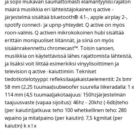
ja sopii mukavan saumattomasti elämäntyyliisi.rajaton
määrä musiikkia eri lähteistäjokainen q active -
järjestelmä sisältää bluetooth® 4.1-, apple airplay 2-,
spotify connect- ja upnp-yhteydet. Q active on myös
roon-valmis. Q activen mikrokokoinen hubi sisältää
erittäin monipuoliset liitännät, ja siinä on myös
sisäänrakennettu chromecast™. Toisin sanoen,
musiikkia on käytettävissä lähes rajattomista lähteistä,
ja lisäksi voit liittää esimerkiksi vinyylisoittimen ja
television q active -kaiuttimiin. Tekniset
tiedotkotelotyyppi: refleksilaajakaistaelementit: 2x bmr
58 mm (2,25 tuumaa)subwoofer suurella liikeradalla: 1 x
114 mm (4,5 tuumaa)jakotaajuus: 150hzjärjestelmän
taajuusvaste (vapaa sijoitus): 46hz - 20khz (-6db)teho
(per kaiutin)jatkuva: teho 100 whetkellinen teho: 280
wpaino ja mitatpaino (per kaiutin): 7,5 kgmitat (per
kaiutin) k x l x