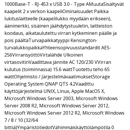
1000Base-T - RJ-453 x USB 3.0 - Type AMuutaSisältyvät
kaapelit 2 x verkon kaapeliOminaisuudet Paikka
lukituslaitteelle (kaapelilukko myydään erikseen),
äänimerkki, sisäinen jäähdytystuuletin, laitteiston
koodaus, aikataulutettu virran kytkeminen päälle ja
pois päältäTurvapaikkatyyppi Kensington-
turvalukkopaikkaYhteensopivuusstandardit AES-
256VirransyöttöVirtalähde Ulkoinen
virtasovitinVaadittava jännite AC 120/230 VVirran
kulutus (toiminnassa) 15.6 wattTuotettu teho 65
wattOhjelmisto / JärjestelmävaatimuksetStorage
Operating System QNAP QTS 4.2Vaadittu
käyttöjärjestelmä UNIX, Linux, Apple MacOS X,
Microsoft Windows Server 2003, Microsoft Windows
Server 2008 R2, Microsoft Windows Server 2012,
Microsoft Windows Server 2012 R2, Microsoft Windows
7 / 8 / 10 (32/64
bittiä)YmpäristötiedotVähimmäiskäyttölämpötila 0