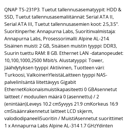
QNAP TS-231P3. Tuetut tallennusasematyypit: HDD &
SSD, Tuetut tallennusasemaliitännät: Serial ATA II,
Serial ATA III, Tuetut tallennusasemien koot: 2.5,3.5".
Suoritinperhe: Annapurna Labs, Suoritinvalmistaja:
Annapurna Labs, Prosessorimalli: Alpine AL-214.
Sisäinen muisti: 2 GB, Sisäisen muistin tyyppi: DDR3,
Suurin tuettu RAM: 8 GB. Ethernet LAN -datanopeudet:
10,100,1000,2500 Mbit/s. Alustatyyppi: Tower,
Jäähdytyksen tyyppi: Aktiivinen, Tuotteen väri:
Turkoosi, ValkoinenYleistäLaitteen tyyppi NAS-
palvelinIsäntä liitettävyys Gigabit
EthernetKokonaismuistikapasiteetti 0 GBAsennetut
laitteet / moduulien määrä 0 (asennettu) / 2
(enintään)Leveys 10.2 cmSyvyys 21.9 cmKorkeus 16.9
cmSisäänrakennetut laitteet LCD skjerm,
valodiodipaneeliSuoritin / MuistiAsennetut suorittimet
1 x Annapurna Labs Alpine AL-314 1.7 GHzYdinten