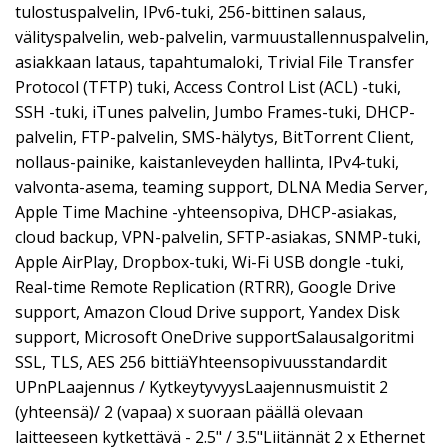
tulostuspalvelin, IPv6-tuki, 256-bittinen salaus,
välityspalvelin, web-palvelin, varmuustallennuspalvelin,
asiakkaan lataus, tapahtumaloki, Trivial File Transfer
Protocol (TFTP) tuki, Access Control List (ACL) -tuki,
SSH -tuki, iTunes palvelin, Jumbo Frames-tuki, DHCP-
palvelin, FTP-palvelin, SMS-hälytys, BitTorrent Client,
nollaus-painike, kaistanleveyden hallinta, IPv4-tuki,
valvonta-asema, teaming support, DLNA Media Server,
Apple Time Machine -yhteensopiva, DHCP-asiakas,
cloud backup, VPN-palvelin, SFTP-asiakas, SNMP-tuki,
Apple AirPlay, Dropbox-tuki, Wi-Fi USB dongle -tuki,
Real-time Remote Replication (RTRR), Google Drive
support, Amazon Cloud Drive support, Yandex Disk
support, Microsoft OneDrive supportSalausalgoritmi
SSL, TLS, AES 256 bittiäYhteensopivuusstandardit
UPnPLaajennus / KytkeytyvyysLaajennusmuistit 2
(yhteensä)/ 2 (vapaa) x suoraan päällä olevaan
laitteeseen kytkettävä - 2.5" / 3.5"Liitännät 2 x Ethernet