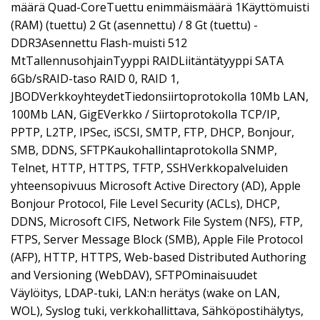
määrä Quad-CoreTuettu enimmäismäärä 1Käyttömuisti
(RAM) (tuettu) 2 Gt (asennettu) / 8 Gt (tuettu) -
DDR3Asennettu Flash-muisti 512
MtTallennusohjainTyyppi RAIDLiitäntätyyppi SATA
6Gb/sRAID-taso RAID 0, RAID 1,
JBODVerkkoyhteydetTiedonsiirtoprotokolla 10Mb LAN,
100Mb LAN, GigEVerkko / Siirtoprotokolla TCP/IP,
PPTP, L2TP, IPSec, iSCSI, SMTP, FTP, DHCP, Bonjour,
SMB, DDNS, SFTPKaukohallintaprotokolla SNMP,
Telnet, HTTP, HTTPS, TFTP, SSHVerkkopalveluiden
yhteensopivuus Microsoft Active Directory (AD), Apple
Bonjour Protocol, File Level Security (ACLs), DHCP,
DDNS, Microsoft CIFS, Network File System (NFS), FTP,
FTPS, Server Message Block (SMB), Apple File Protocol
(AFP), HTTP, HTTPS, Web-based Distributed Authoring
and Versioning (WebDAV), SFTPOminaisuudet
Väylöitys, LDAP-tuki, LAN:n herätys (wake on LAN,
WOL), Syslog tuki, verkkohallittava, Sähköpostihälytys,