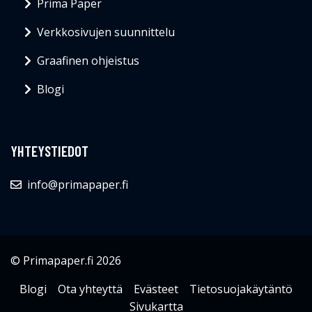
Prima Paper
Verkkosivujen suunnittelu
Graafinen ohjeistus
Blogi
YHTEYSTIEDOT
info@primapaper.fi
© Primapaper.fi 2026
Blogi
Ota yhteyttä
Evästeet
Tietosuojakäytäntö
Sivukartta