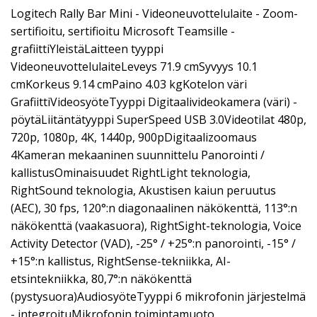
Logitech Rally Bar Mini - Videoneuvottelulaite - Zoom-
sertifioitu, sertifioitu Microsoft Teamsille -
grafiittiYleistäLaitteen tyyppi
VideoneuvottelulaiteLeveys 71.9 cmSyvyys 10.1
cmKorkeus 9.14 cmPaino 4.03 kgKotelon väri
GrafiittiVideosyöteTyyppi Digitaalivideokamera (väri) -
pöytäLiitäntätyyppi SuperSpeed USB 3.0Videotilat 480p,
720p, 1080p, 4K, 1440p, 900pDigitaalizoomaus
4Kameran mekaaninen suunnittelu Panorointi /
kallistusOminaisuudet RightLight teknologia,
RightSound teknologia, Akustisen kaiun peruutus
(AEC), 30 fps, 120°:n diagonaalinen näkökenttä, 113°:n
näkökenttä (vaakasuora), RightSight-teknologia, Voice
Activity Detector (VAD), -25° / +25°:n panorointi, -15° /
+15°:n kallistus, RightSense-tekniikka, AI-
etsintekniikka, 80,7°:n näkökenttä
(pystysuora)AudiosyöteTyyppi 6 mikrofonin järjestelmä
- integroituMikrofonin toimintamuoto