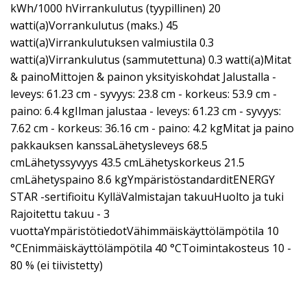
kWh/1000 hVirrankulutus (tyypillinen) 20
watti(a)Vorrankulutus (maks.) 45
watti(a)Virrankulutuksen valmiustila 0.3
watti(a)Virrankulutus (sammutettuna) 0.3 watti(a)Mitat
& painoMittojen & painon yksityiskohdat Jalustalla -
leveys: 61.23 cm - syvyys: 23.8 cm - korkeus: 53.9 cm -
paino: 6.4 kgIlman jalustaa - leveys: 61.23 cm - syvyys:
7.62 cm - korkeus: 36.16 cm - paino: 4.2 kgMitat ja paino
pakkauksen kanssaLähetysleveys 68.5
cmLähetyssyvyys 43.5 cmLähetyskorkeus 21.5
cmLähetyspaino 8.6 kgYmpäristöstandarditENERGY
STAR -sertifioitu KylläValmistajan takuuHuolto ja tuki
Rajoitettu takuu - 3
vuottaYmpäristötiedotVähimmäiskäyttölämpötila 10
°CEnimmäiskäyttölämpötila 40 °CToimintakosteus 10 -
80 % (ei tiivistetty)