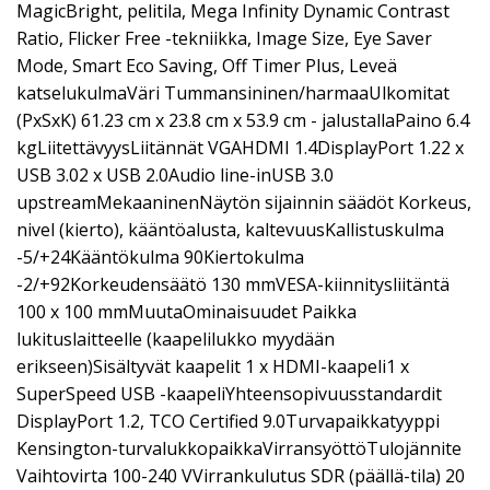
MagicBright, pelitila, Mega Infinity Dynamic Contrast
Ratio, Flicker Free -tekniikka, Image Size, Eye Saver
Mode, Smart Eco Saving, Off Timer Plus, Leveä
katselukulmaVäri Tummansininen/harmaaUlkomitat
(PxSxK) 61.23 cm x 23.8 cm x 53.9 cm - jalustallaPaino 6.4
kgLiitettävyysLiitännät VGAHDMI 1.4DisplayPort 1.22 x
USB 3.02 x USB 2.0Audio line-inUSB 3.0
upstreamMekaaninenNäytön sijainnin säädöt Korkeus,
nivel (kierto), kääntöalusta, kaltevuusKallistuskulma
-5/+24Kääntökulma 90Kiertokulma
-2/+92Korkeudensäätö 130 mmVESA-kiinnitysliitäntä
100 x 100 mmMuutaOminaisuudet Paikka
lukituslaitteelle (kaapelilukko myydään
erikseen)Sisältyvät kaapelit 1 x HDMI-kaapeli1 x
SuperSpeed USB -kaapeliYhteensopivuusstandardit
DisplayPort 1.2, TCO Certified 9.0Turvapaikkatyyppi
Kensington-turvalukkopaikkaVirransyöttöTulojännite
Vaihtovirta 100-240 VVirrankulutus SDR (päällä-tila) 20