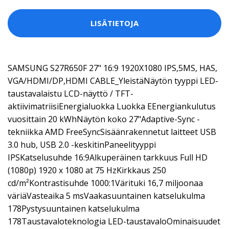
LISÄTIETOJA
SAMSUNG S27R650F 27" 16:9 1920X1080 IPS,5MS, HAS,
VGA/HDMI/DP,HDMI CABLE_YleistäNäytön tyyppi LED-
taustavalaistu LCD-näyttö / TFT-
aktiivimatriisiEnergialuokka Luokka EEnergiankulutus
vuosittain 20 kWhNäytön koko 27"Adaptive-Sync -
tekniikka AMD FreeSyncSisäänrakennetut laitteet USB
3.0 hub, USB 2.0 -keskitinPaneelityyppi
IPSKatselusuhde 16:9Alkuperäinen tarkkuus Full HD
(1080p) 1920 x 1080 at 75 HzKirkkaus 250
cd/m²Kontrastisuhde 1000:1Värituki 16,7 miljoonaa
väriäVasteaika 5 msVaakasuuntainen katselukulma
178Pystysuuntainen katselukulma
178Taustavaloteknologia LED-taustavaloOminaisuudet