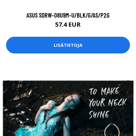
ASUS SDRW-08U9M-U/BLK/G/AS/P2G
57.4 EUR
LISÄTIETOJA