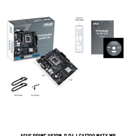
ASUS PRIME H610M-D D4 LGA1700 MATX MB