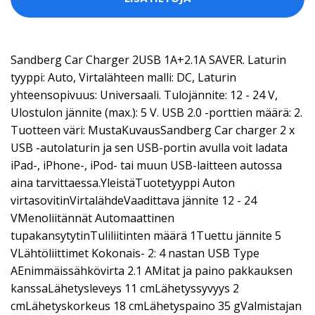
Sandberg Car Charger 2USB 1A+2.1A SAVER. Laturin
tyyppi: Auto, Virtalähteen malli: DC, Laturin
yhteensopivuus: Universaali. Tulojännite: 12 - 24 V,
Ulostulon jännite (max.): 5 V. USB 2.0 -porttien määrä: 2.
Tuotteen väri: MustaKuvausSandberg Car charger 2 x
USB -autolaturin ja sen USB-portin avulla voit ladata
iPad-, iPhone-, iPod- tai muun USB-laitteen autossa
aina tarvittaessa.YleistäTuotetyyppi Auton
virtasovitinVirtalähdeVaadittava jännite 12 - 24
VMenoliitännät Automaattinen
tupakansytytinTuliliitinten määrä 1Tuettu jännite 5
VLähtöliittimet Kokonais- 2: 4 nastan USB Type
AEnimmäissähkövirta 2.1 AMitat ja paino pakkauksen
kanssaLähetysleveys 11 cmLähetyssyvyys 2
cmLähetyskorkeus 18 cmLähetyspaino 35 gValmistajan