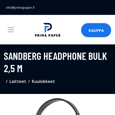
info@primapaper.fi
KAUPPA
SANDBERG HEADPHONE BULK
2,5 M
Laitteet
Kuulokkeet