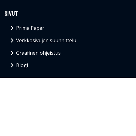
SIVUT
Prima Paper
Verkkosivujen suunnittelu
Graafinen ohjeistus
Blogi
YHTEYSTIEDOT
info@primapaper.fi