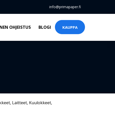
info@primapaper.fi
NEN OHJEISTUS
BLOGI
KAUPPA
kkeet
,
Laitteet
,
Kuulokkeet
,