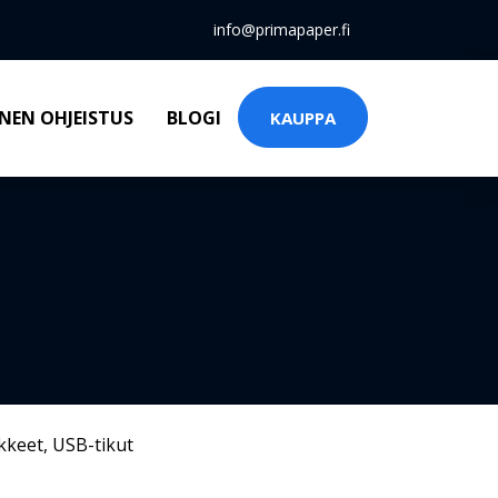
info@primapaper.fi
NEN OHJEISTUS
BLOGI
KAUPPA
kkeet
,
USB-tikut