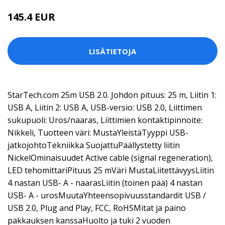
145.4 EUR
LISÄTIETOJA
StarTech.com 25m USB 2.0. Johdon pituus: 25 m, Liitin 1:
USB A, Liitin 2: USB A, USB-versio: USB 2.0, Liittimen
sukupuoli: Uros/naaras, Liittimien kontaktipinnoite:
Nikkeli, Tuotteen väri: MustaYleistäTyyppi USB-
jatkojohtoTekniikka SuojattuPäällystetty liitin
NickelOminaisuudet Active cable (signal regeneration),
LED tehomittariPituus 25 mVäri MustaLiitettävyysLiitin
4 nastan USB- A - naarasLiitin (toinen pää) 4 nastan
USB- A - urosMuutaYhteensopivuusstandardit USB /
USB 2.0, Plug and Play, FCC, RoHSMitat ja paino
pakkauksen kanssaHuolto ja tuki 2 vuoden