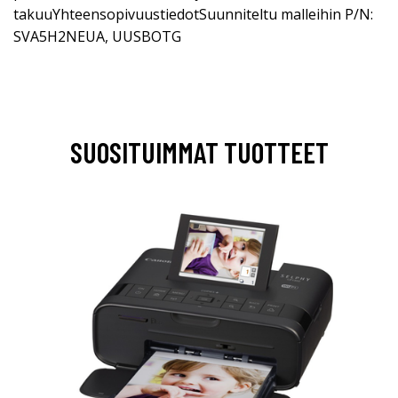
takuuYhteensopivuustiedotSuunniteltu malleihin P/N:
SVA5H2NEUA, UUSBOTG
SUOSITUIMMAT TUOTTEET